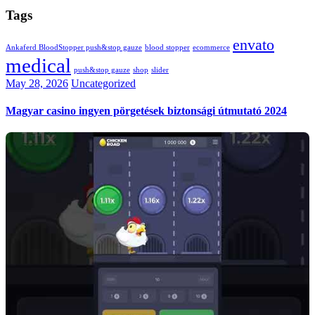
Tags
envato
Ankaferd BloodStopper push&stop gauze
blood stopper
ecommerce
medical
push&stop gauze
shop
slider
May 28, 2026
Uncategorized
Magyar casino ingyen pörgetések biztonsági útmutató 2024