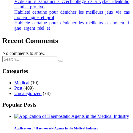
Vzdělání_v_zahraničí_s_czechcollege_cz_a_výběr_ideálního
_studia_pro_tvo
Habileté_certaine_pour_dénicher_les_meilleurs_jeux_via_cas
ino_en_ligne_et_prof
Habileté_certaine_pour_dénicher_les_meilleurs_casino_en_li
gne_argent_réel_et
Recent Comments
No comments to show.
Categories
Medical
(10)
Post
(409)
Uncategorized
(74)
Popular Posts
Application of Haemostatic Agents in the Medical Industry