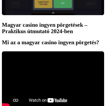
Magyar casino ingyen pörgetések –
Praktikus útmutató 2024-ben
Mi az a magyar casino ingyen pörgetés?