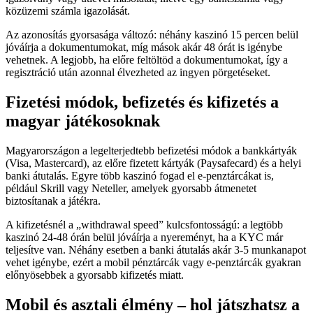
közüzemi számla igazolását.
Az azonosítás gyorsasága változó: néhány kaszinó 15 percen belül
jóváírja a dokumentumokat, míg mások akár 48 órát is igénybe
vehetnek. A legjobb, ha előre feltöltöd a dokumentumokat, így a
regisztráció után azonnal élvezheted az ingyen pörgetéseket.
Fizetési módok, befizetés és kifizetés a
magyar játékosoknak
Magyarországon a legelterjedtebb befizetési módok a bankkártyák
(Visa, Mastercard), az előre fizetett kártyák (Paysafecard) és a helyi
banki átutalás. Egyre több kaszinó fogad el e‑penztárcákat is,
például Skrill vagy Neteller, amelyek gyorsabb átmenetet
biztosítanak a játékra.
A kifizetésnél a „withdrawal speed” kulcsfontosságú: a legtöbb
kaszinó 24‑48 órán belül jóváírja a nyereményt, ha a KYC már
teljesítve van. Néhány esetben a banki átutalás akár 3‑5 munkanapot
vehet igénybe, ezért a mobil pénztárcák vagy e‑penztárcák gyakran
előnyösebbek a gyorsabb kifizetés miatt.
Mobil és asztali élmény – hol játszhatsz a